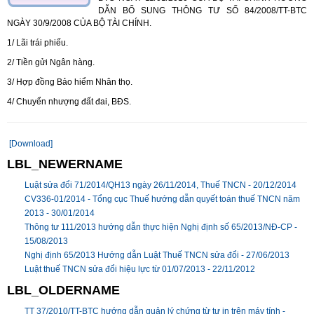
DẪN BỔ SUNG THÔNG TƯ SỐ 84/2008/TT-BTC
NGÀY 30/9/2008 CỦA BỘ TÀI CHÍNH.
1/ Lãi trái phiếu.
2/ Tiền gửi Ngân hàng.
3/ Hợp đồng Bảo hiểm Nhân thọ.
4/ Chuyển nhượng đất đai, BĐS.
[Download]
LBL_NEWERNAME
Luật sửa đổi 71/2014/QH13 ngày 26/11/2014, Thuế TNCN -
20/12/2014
CV336-01/2014 - Tổng cục Thuế hướng dẫn quyết toán thuế TNCN năm
2013 -
30/01/2014
Thông tư 111/2013 hướng dẫn thực hiện Nghị định số 65/2013/NĐ-CP -
15/08/2013
Nghị định 65/2013 Hướng dẫn Luật Thuế TNCN sửa đổi -
27/06/2013
Luật thuế TNCN sửa đổi hiệu lực từ 01/07/2013 -
22/11/2012
LBL_OLDERNAME
TT 37/2010/TT-BTC hướng dẫn quản lý chứng từ tự in trên máy tính -