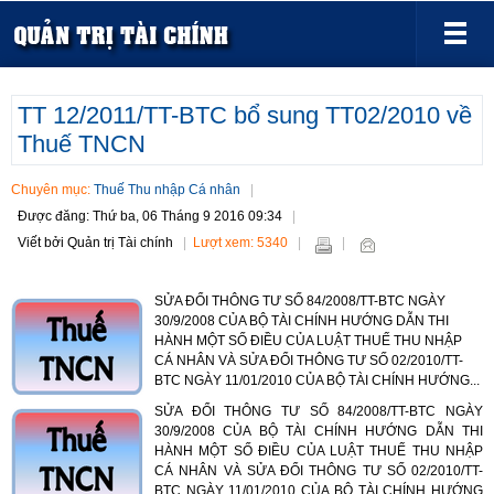
TT 12/2011/TT-BTC bổ sung TT02/2010 về
Thuế TNCN
Chuyên mục:
Thuế Thu nhập Cá nhân
Được đăng: Thứ ba, 06 Tháng 9 2016 09:34
Viết bởi Quản trị Tài chính
Lượt xem: 5340
SỬA ĐỔI THÔNG TƯ SỐ 84/2008/TT-BTC NGÀY
30/9/2008 CỦA BỘ TÀI CHÍNH HƯỚNG DẪN THI
HÀNH MỘT SỐ ĐIỀU CỦA LUẬT THUẾ THU NHẬP
CÁ NHÂN VÀ SỬA ĐỔI THÔNG TƯ SỐ 02/2010/TT-
BTC NGÀY 11/01/2010 CỦA BỘ TÀI CHÍNH HƯỚNG...
SỬA ĐỔI THÔNG TƯ SỐ 84/2008/TT-BTC NGÀY
30/9/2008 CỦA BỘ TÀI CHÍNH HƯỚNG DẪN THI
HÀNH MỘT SỐ ĐIỀU CỦA LUẬT THUẾ THU NHẬP
CÁ NHÂN VÀ SỬA ĐỔI THÔNG TƯ SỐ 02/2010/TT-
BTC NGÀY 11/01/2010 CỦA BỘ TÀI CHÍNH HƯỚNG