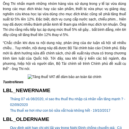
Ông Thi nhấn mạnh những nhóm hàng vừa sử dụng trong y tế lại vừa dùng
trong các mục đích khác hay các sản phẩm, thiết bị vừa phục vụ giảng dạy,
nghiên cứu khoa học lại vừa dùng cho mục đích khác cũng sẽ phải tăng thuế
suất từ 5% lên 12%.
Đặc biệt, dịch vụ cung cấp nước sạch, chiếu phim... hiện
nay đã được nhiều thành phần kinh tế tham gia nhằm mục đích lợi nhuận.
Ông
Thi cho rằng nếu tiếp tục áp dụng mức thuế 5% sẽ gây... bất bình đẳng, nên tới
đây cũng sẽ tăng thuế lên 12% thay vì 5%.
“Chắc chắn khi đưa ra nội dung này, phản ứng của dư luận xã hội sẽ nhiều
chiều... Tuy nhiên, nội dung này đã được Bộ Tài chính báo cáo Chính phủ. Đây
mới là định hướng sửa đổi chính sách, chứ đề xuất này chưa có trong chương
trình làm luật của Quốc hội. Tới đây, sau khi lấy ý kiến các bộ ngành, địa
phương, hiệp hội và người dân, Bộ Tài chính sẽ trình Chính phủ đề xuất cụ
thể” - ông Thi nói.
TuoitreNews
LBL_NEWERNAME
Tháng 07 và 08/2020, vì sao thu thuế thu nhập cá nhân vẫn tăng mạnh ? -
02/09/2020
Thu thuế xe hơi như con bò sữa vắt hoài không hết -
19/10/2017
LBL_OLDERNAME
Quy định giới hạn chi phí lãi vay trong Nghị Định chống chuyển giá : Có