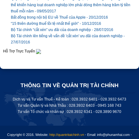
thể khiến hàng loạt doanh nghiệp lớn phải đóng thêm hàng trăm tỷ tiền
thuế mỗi năm -
09/05/2017
Bất đồng trong nội bộ EU về Thuế của Apple -
20/12/2016
“15 thiên đường thuế tồi tệ nhất thế giới” -
10/12/2016
Bộ Tài chính “cắt xén” ưu đãi của doanh nghiệp -
28/07/2016
Bộ Tài chính lên tiếng về vấn đề 'cắt xén' ưu đãi của doanh nghiệp -
27/07/2016
Hỗ Trợ Trực Tuyến
THÔNG TIN VỀ QUẢN TRỊ TÀI CHÍNH
Dịch vụ và Tư vấn Thuế - Kế toán : 028.3932 6401 - 028.3932 6473
Tư vấn Quản lý và Nhà Thầu : 028.3932 6403 - 0945 168 743
Tư vấn Tổ chức và nhân sự : 028.
3932 6341
-
028.3890 9670
Copyright © 2016.
Website:
http://quantritaichinh.vn
- Email: info@phunamhai.com -