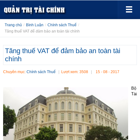
Trang chủ
/
Bình Luận
/
Chính sách Thuế
/
Tăng thuế VAT để đảm bảo an toàn tài chính
Tăng thuế VAT để đảm bảo an toàn tài
chính
Chuyên mục:
Chính sách Thuế
Lượt xem: 3508
15 - 08 - 2017
Bộ
Tài