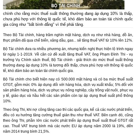
chính cho rằng mức thuế suất thông thường đang áp dụng 10% là thấp,
chưa phù hợp với thông lệ quốc tế, khó đảm bảo an toàn tài chính quốc
gia cũng như "bất bình đẳng" vì thế phải tăng.
Theo Bộ Tài chính, hàng trăm nghìn mặt hàng, dịch vụ như nhà hàng, đồ ăn,
thực phẩm đã qua chế biến, xăng dầu, gas... sẽ tăng thuế VAT từ 10% lên 12%.
Bộ Tài chính đưa ra nhiều phương án, nhưng kiến nghị thực hiện lộ trình ngay
từ ngày 1-1-2019.
Về căn cứ đề xuất tăng thuế VAT, ông Phạm Đình Thi - vụ
trưởng Vụ Chính sách thuế, Bộ Tài chính - giải thích do mức thuế suất thông
thường đang áp dụng 10% là tương đối thấp, chưa phù hợp với thông lệ quốc
tế, khó đảm bảo an toàn tài chính quốc gia.
Bộ Tài chính cho biết hiện nay có 500.000 mặt hàng và có ba mức thuế suất
GTGT, gồm mức 0% áp dụng đối với hàng hóa, dịch vụ xuất khẩu; 5% đối với
sản phẩm hàng hóa, dịch vụ phục vụ nông nghiệp, cây trồng vật nuôi, phục vụ
y tế, giáo dục và hầu hết các sản phẩm còn lại áp dụng thuế suất phổ thông
10%.
Theo ông Thi, khi nợ công tăng cao thì các quốc gia, kể cả các nước phát triển,
đều có xu hướng tăng cường thuế gián thu như thuế VAT.
Bên cạnh đó, cũng
theo ông Thi, phần lớn các nước phát triển áp dụng thuế suất thuế GTGT rất
cao.
Thuế VAT trung bình mà các nước EU áp dụng năm 2000 là 19%, đến
năm 2014 trung bình 21,5%.