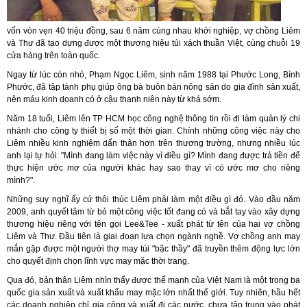
vốn vỏn vẹn 40 triệu đồng, sau 6 năm cùng nhau khởi nghiệp, vợ chồng Liêm
và Thư đã tạo dựng được một thương hiệu túi xách thuần Việt, cùng chuỗi 19
cửa hàng trên toàn quốc.
Ngay từ lúc còn nhỏ, Phạm Ngọc Liêm, sinh năm 1988 tại Phước Long, Bình
Phước, đã tập tành phụ giúp ông bà buôn bán nông sản do gia đình sản xuất,
nên máu kinh doanh có ở cậu thanh niên này từ khá sớm.
Năm 18 tuổi, Liêm lên TP HCM học công nghệ thông tin rồi đi làm quản lý chi
nhánh cho công ty thiết bị số một thời gian. Chính những công việc này cho
Liêm nhiều kinh nghiệm dấn thân hơn trên thương trường, nhưng nhiều lúc
anh lại tự hỏi: "Mình đang làm việc này vì điều gì? Mình đang được trả tiền để
thực hiện ước mơ của người khác hay sao thay vì có ước mơ cho riêng
mình?".
Những suy nghĩ ấy cứ thôi thúc Liêm phải làm một điều gì đó. Vào đầu năm
2009, anh quyết tâm từ bỏ một công việc tốt đang có và bắt tay vào xây dựng
thương hiệu riêng với tên gọi Lee&Tee - xuất phát từ tên của hai vợ chồng
Liêm và Thư. Đầu tiên là giai đoạn lựa chọn ngành nghề. Vợ chồng anh may
mắn gặp được một người thợ may túi "bậc thầy" đã truyền thêm động lực lớn
cho quyết định chọn lĩnh vực may mặc thời trang.
Qua đó, bản thân Liêm nhìn thấy được thế mạnh của Việt Nam là một trong ba
quốc gia sản xuất và xuất khẩu may mặc lớn nhất thế giới. Tuy nhiên, hầu hết
các doanh nghiệp chỉ gia công và xuất đi các nước, chưa tập trung vào phát