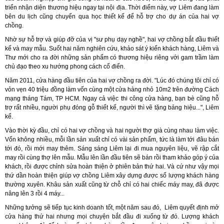
triển nhận diện thương hiệu ngay tại nội địa. Thời điểm này, vợ Liêm đang làm
bên du lịch cũng chuyển qua học thiết kế để hỗ trợ cho dự án của hai vợ
chồng.
Nhờ sự hỗ trợ và giúp đỡ của vị "sư phụ dạy nghề", hai vợ chồng bắt đầu thiết
kế và may mẫu. Suốt hai năm nghiên cứu, khảo sát ý kiến khách hàng, Liêm và
Thư mới cho ra đời những sản phẩm có thương hiệu riêng với gam trầm làm
chủ đạo theo xu hướng phong cách cổ điển.
Năm 2011, cửa hàng đầu tiên của hai vợ chồng ra đời. "Lúc đó chúng tôi chỉ có
vỏn vẹn 40 triệu đồng làm vốn cùng một cửa hàng nhỏ 10m2 trên đường Cách
mạng tháng Tám, TP HCM. Ngay cả việc thi công cửa hàng, bạn bè cũng hỗ
trợ rất nhiều, người phụ đóng gỗ thiết kế, người thì vẽ tặng bảng hiệu...", Liêm
kể.
Vào thời kỳ đầu, chỉ có hai vợ chồng và hai người thợ già cùng nhau làm việc.
Vốn không nhiều, mỗi lần sản xuất chỉ có vài sản phẩm, tức là làm tới đâu bán
tới đó, rồi mới may thêm. Sáng sáng Liêm lại đi mua nguyên liệu, vẽ rập cắt
may rồi cùng thợ lên mẫu. Mẫu lên lần đầu tiên sẽ bán rồi tham khảo góp ý của
khách, rồi được chỉnh sửa hoàn thiện ở phiên bản thứ hai. Và cứ như vậy mọi
thứ dần hoàn thiện giúp vợ chồng Liêm xây dựng được số lượng khách hàng
thường xuyên. Khâu sản xuất cũng từ chỗ chỉ có hai chiếc máy may, đã được
nâng lên 3 rồi 4 máy...
Những tưởng sẽ tiếp tục kinh doanh tốt, một năm sau đó, Liêm quyết định mở
cửa hàng thứ hai nhưng mọi chuyện bắt đầu đi xuống từ đó. Lượng khách