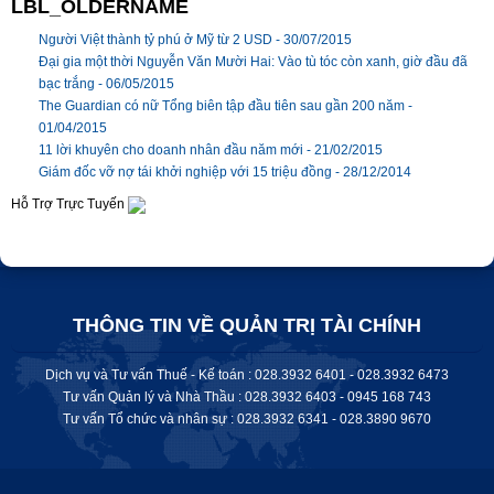
LBL_OLDERNAME
Người Việt thành tỷ phú ở Mỹ từ 2 USD -
30/07/2015
Đại gia một thời Nguyễn Văn Mười Hai: Vào tù tóc còn xanh, giờ đầu đã
bạc trắng -
06/05/2015
The Guardian có nữ Tổng biên tập đầu tiên sau gần 200 năm -
01/04/2015
11 lời khuyên cho doanh nhân đầu năm mới -
21/02/2015
Giám đốc vỡ nợ tái khởi nghiệp với 15 triệu đồng -
28/12/2014
Hỗ Trợ Trực Tuyến
THÔNG TIN VỀ QUẢN TRỊ TÀI CHÍNH
Dịch vụ và Tư vấn Thuế - Kế toán : 028.3932 6401 - 028.3932 6473
Tư vấn Quản lý và Nhà Thầu : 028.3932 6403 - 0945 168 743
Tư vấn Tổ chức và nhân sự : 028.
3932 6341
-
028.3890 9670