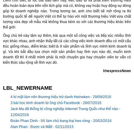
Liêm cho biết, từ lúc bắt đầu đến nay, việc đầu tư và phát triển thương hiệu
đều hoàn toàn dựa trên vốn tích góp mà có, không vay hoặc huy động sự đóng
góp từ doanh nghiệp nào. Trong tương lai, anh cho biết sẽ mở rộng ra thị
trường quốc tế để người Việt có thể tự hào với một thương hiệu Việt vừa chất
lượng vừa đẹp về mẫu mã không thua kém so với các thương hiệu khác trên
thế giới.
Ông chủ trẻ này tâm sự thêm, trải qua một số công việc và tiếp xúc nhiều lĩnh
vực khác nhau, anh nhận thấy tất cả các công việc kinh doanh đều có một cấu
trúc giống nhau, điểm khác biệt là ở sản phẩm và lĩnh vực mình kinh doanh là
gì. Và khi bắt đầu lựa chọn một sản phẩm hay lĩnh vực nào đó, muốn kinh
doanh tốt thì ít nhất mình phải là một chuyên gia hay chuyên viên tư vấn có
kiến thức sâu rộng về lĩnh vực đó.
VnexpressNews
LBL_NEWERNAME
4 bí mật làm nên thương hiệu trứ danh Heineken -
29/09/2016
3 bài học kinh doanh từ ông chủ Facebook -
28/07/2016
Jack Ma đã thống trị công nghiệp Internet Trung Quốc như thế nào -
12/04/2016
Đoàn Phan Dinh - 9X làm chủ trang trại heo rừng -
20/03/2016
Alan Phan - Được và Mất! -
02/11/2015