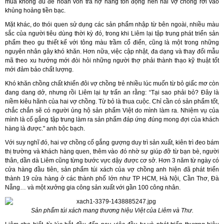
mua không đủ để hoàn vốn trả nợ hàng tồn đọng nên hai vợ chồng rơi vào
khủng hoảng tiền bạc.
Mặt khác, do thói quen sử dụng các sản phẩm nhập từ bên ngoài, nhiều màu
sắc của người tiêu dùng thời kỳ đó, trong khi Liêm lại tập trung phát triển sản
phẩm theo gu thiết kế với tông màu trầm cổ điển, cũng là một trong những
nguyên nhân gây khó khăn. Hơn nữa, việc cập nhật, đa dạng và thay đổi mẫu
mã theo xu hướng mới đòi hỏi những người thợ phải thành thạo kỹ thuật tốt
mới đảm bảo chất lượng.
Khó khăn chồng chất khiến đôi vợ chồng trẻ nhiều lúc muốn từ bỏ giấc mơ còn
đang dang dở, nhưng rồi Liêm lại tự trấn an rằng: “Tại sao phải bỏ? Đây là
niềm kiêu hãnh của hai vợ chồng. Từ bỏ là thua cuộc. Chỉ cần có sản phẩm tốt,
chắc chắn sẽ có người ủng hộ sản phẩm Việt do mình làm ra. Nhiệm vụ của
mình là cố gắng tập trung làm ra sản phẩm đáp ứng đúng mong đợi của khách
hàng là được." anh bộc bạch.
Với suy nghĩ đó, hai vợ chồng cố gắng gượng duy trì sản xuất, kiên trì đeo bám
thị trường và khách hàng quen, thêm vào đó nhờ sự giúp đỡ từ bạn bè, người
thân, dần dà Liêm cũng từng bước vực dậy được cơ sở. Hơn 3 năm từ ngày có
cửa hàng đầu tiên, sản phẩm túi xách của vợ chồng anh hiện đã phát triển
thành 19 cửa hàng ở các thành phố lớn như TP HCM, Hà Nội, Cần Thơ, Đà
Nẵng… và một xưởng gia công sản xuất với gần 100 công nhân.
Sản phẩm túi xách mang thương hiệu Việt của Liêm và Thư.