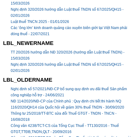
15/03/2026
Nghị định 320/2026 hướng dẫn Luật thuế TNDN số 67/2025/QH15 -
02/01/2026
Luật thuế TNCN 2025 -
01/01/2026
Các ‘ông lớn’ kinh doanh quảng cáo xuyên biên giới tại Việt Nam phải
đóng thuế -
22/07/2021
LBL_NEWERNAME
TT 20/2026 hướng dẫn NĐ 320/2026 (hướng dẫn Luật thuế TNDN) -
15/03/2026
Nghị định 320/2026 hướng dẫn Luật thuế TNDN số 67/2025/QH15 -
02/01/2026
LBL_OLDERNAME
Nghị định số 57/2021/NĐ-CP bổ sung quy định ưu đãi thuế Sản phẩm
công nghiệp hỗ trợ -
24/06/2021
NĐ 114/2020/NĐ-CP của Chính phủ : Quy định chi tiết thi hành NQ
116/2020/QH14 của Quốc hội về giảm 30% thuế TNDN -
30/09/2020
Thông tư 25/2018/TT-BTC sửa đổi Thuế GTGT - TNDN - TNCN -
16/08/2018
Công văn 4238/TCT-CS của Tổng Cục Thuế - TT130/2016 - Thuế
GTGT,TTĐB,TNDN,QLT -
20/09/2016