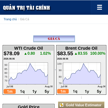
Trang chủ
/
Giá Cả
WTI Crude Oil
Brent Crude Oil
$78.09
$83.55
▲0.80
1.02%
▲83.55
100.00%
2026.08.06
2026.08.06
;
;
Gold Price