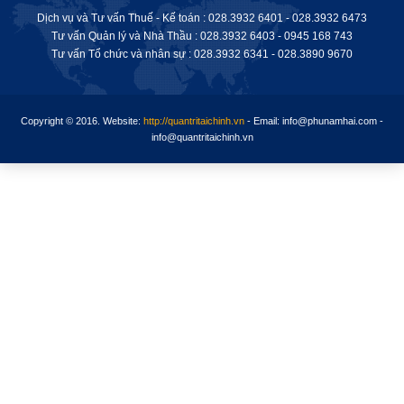
Dịch vụ và Tư vấn Thuế - Kế toán : 028.3932 6401 - 028.3932 6473
Tư vấn Quản lý và Nhà Thầu : 028.3932 6403 - 0945 168 743
Tư vấn Tổ chức và nhân sự : 028.
3932 6341
-
028.3890 9670
Copyright © 2016.
Website:
http://quantritaichinh.vn
- Email: info@phunamhai.com -
info@quantritaichinh.vn