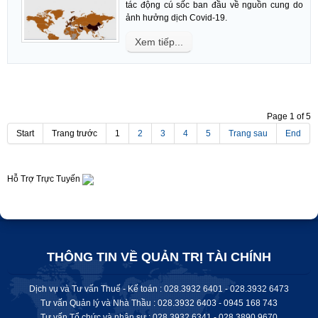
tác động cú sốc ban đầu về nguồn cung do
ảnh hưởng dịch Covid-19.
Xem tiếp...
Page 1 of 5
Start
Trang trước
1
2
3
4
5
Trang sau
End
Hỗ Trợ Trực Tuyến
THÔNG TIN VỀ QUẢN TRỊ TÀI CHÍNH
Dịch vụ và Tư vấn Thuế - Kế toán : 028.3932 6401 - 028.3932 6473
Tư vấn Quản lý và Nhà Thầu : 028.3932 6403 - 0945 168 743
Tư vấn Tổ chức và nhân sự : 028.
3932 6341
-
028.3890 9670