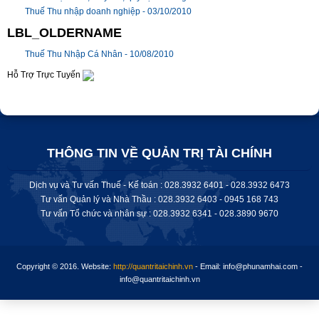
Thuế Thu nhập doanh nghiệp -
03/10/2010
LBL_OLDERNAME
Thuế Thu Nhập Cá Nhân -
10/08/2010
Hỗ Trợ Trực Tuyến
THÔNG TIN VỀ QUẢN TRỊ TÀI CHÍNH
Dịch vụ và Tư vấn Thuế - Kế toán : 028.3932 6401 - 028.3932 6473
Tư vấn Quản lý và Nhà Thầu : 028.3932 6403 - 0945 168 743
Tư vấn Tổ chức và nhân sự : 028.
3932 6341
-
028.3890 9670
Copyright © 2016.
Website:
http://quantritaichinh.vn
- Email: info@phunamhai.com -
info@quantritaichinh.vn