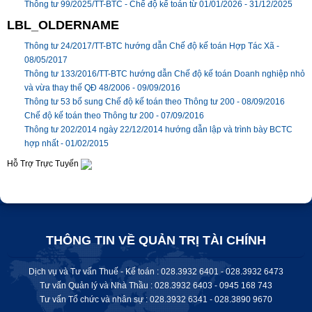
Thông tư 99/2025/TT-BTC - Chế độ kế toán từ 01/01/2026 -
31/12/2025
LBL_OLDERNAME
Thông tư 24/2017/TT-BTC hướng dẫn Chế độ kế toán Hợp Tác Xã -
08/05/2017
Thông tư 133/2016/TT-BTC hướng dẫn Chế độ kế toán Doanh nghiệp nhỏ
và vừa thay thế QĐ 48/2006 -
09/09/2016
Thông tư 53 bổ sung Chế độ kế toán theo Thông tư 200 -
08/09/2016
Chế độ kế toán theo Thông tư 200 -
07/09/2016
Thông tư 202/2014 ngày 22/12/2014 hướng dẫn lập và trình bày BCTC
hợp nhất -
01/02/2015
Hỗ Trợ Trực Tuyến
THÔNG TIN VỀ QUẢN TRỊ TÀI CHÍNH
Dịch vụ và Tư vấn Thuế - Kế toán : 028.3932 6401 - 028.3932 6473
Tư vấn Quản lý và Nhà Thầu : 028.3932 6403 - 0945 168 743
Tư vấn Tổ chức và nhân sự : 028.
3932 6341
-
028.3890 9670