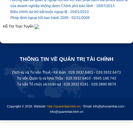
Hướng dẫn về quản lý ngoại hối đối với việc phát hành trái phiếu quốc tế
của doanh nghiệp không được Chính phủ bảo lãnh -
16/07/2013
Điều chỉnh dự trữ bắt buộc ngoại tệ -
20/01/2010
Pháp lệnh ngoại hối ban hành 2005 -
02/11/2009
Hỗ Trợ Trực Tuyến
THÔNG TIN VỀ QUẢN TRỊ TÀI CHÍNH
Dịch vụ và Tư vấn Thuế - Kế toán : 028.3932 6401 - 028.3932 6473
Tư vấn Quản lý và Nhà Thầu : 028.3932 6403 - 0945 168 743
Tư vấn Tổ chức và nhân sự : 028.
3932 6341
-
028.3890 9670
Copyright © 2016.
Website:
http://quantritaichinh.vn
- Email: info@phunamhai.com -
info@quantritaichinh.vn